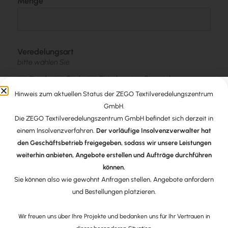
Menge
Veredelungsart
bitte wählen Sie
Druck
Stick
Bitte beraten Sie mich
Hinweis zum aktuellen Status der ZEGO Textilveredelungszentrum
GmbH.
Position der Veredelung
Die ZEGO Textilveredelungszentrum GmbH befindet sich derzeit in
einem Insolvenzverfahren.
Der vorläufige Insolvenzverwalter hat
den Geschäftsbetrieb freigegeben, sodass wir unsere Leistungen
weiterhin anbieten, Angebote erstellen und Aufträge durchführen
Daten Upload
können.
cloud_upload
Upload
Sie können also wie gewohnt Anfragen stellen, Angebote anfordern
und Bestellungen platzieren.
Weitere Informationen
Wir freuen uns über Ihre Projekte und bedanken uns für Ihr Vertrauen in