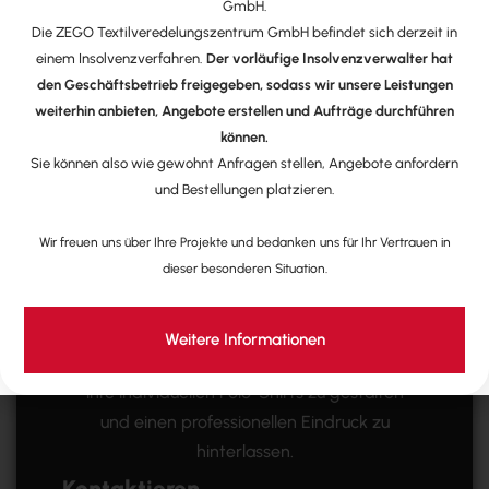
GmbH.
Die ZEGO Textilveredelungszentrum GmbH befindet sich derzeit in
einem Insolvenzverfahren.
Der vorläufige Insolvenzverwalter hat
Ausgestattet von ZEGO - für jede
den Geschäftsbetrieb freigegeben, sodass wir unsere Leistungen
weiterhin anbieten, Angebote erstellen und Aufträge durchführen
Branche!
können.
Die Polo´s bestehen zu 100% aus
Sie können also wie gewohnt Anfragen stellen, Angebote anfordern
nachhaltigeren Fasern, sind langlebig und
und Bestellungen platzieren.
erfüllen höchste Umweltstandards. Sie eignen
Wir freuen uns über Ihre Projekte und bedanken uns für Ihr Vertrauen in
sich ebenso gut als Hingucker für Marken-
dieser besonderen Situation.
Statements, aber auch als alltägliche
Alleskönner in vielen Einsatzgebieten. Das Polo
bietet eine moderne Passform für Damen und
Weitere Informationen
Herren. Kontaktieren sie uns noch heute, um
ihre individuellen Polo-Shirts zu gestalten
und einen professionellen Eindruck zu
hinterlassen.
Kontaktieren