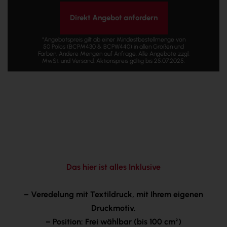
Direkt Angebot anfordern
*Angebotspreis gilt ab einer Mindestbestellmenge von
50 Polos (BCPM430 & BCPW440) in allen Größen und
Farben. Andere Mengen auf Anfrage. Alle Angebote zzgl.
MwSt. und Versand. Aktionspreis gültig bis 25.07.2025.
Das hier ist alles Inklusive
– Veredelung mit Textildruck, mit Ihrem eigenen
Druckmotiv.
– Position: Frei wählbar (bis 100 cm²)