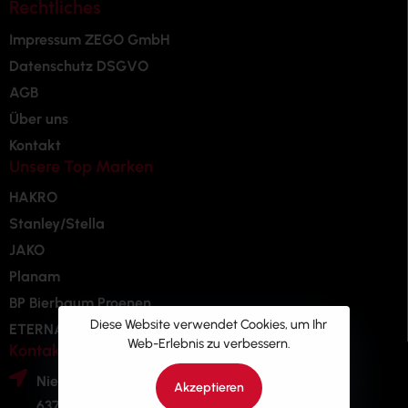
Rechtliches
Impressum ZEGO GmbH
Datenschutz DSGVO
AGB
Über uns
Kontakt
Unsere Top Marken
HAKRO
Stanley/Stella
JAKO
Planam
BP Bierbaum Proenen
Diese Website verwendet Cookies, um Ihr
ETERNA
Web-Erlebnis zu verbessern.
Kontakt
Niedernberger Str. 7
Akzeptieren
63741 Aschaffenburg Deutschland