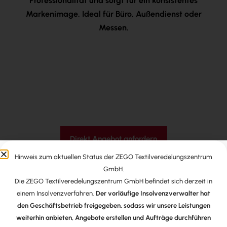
Professionalität und sorgt für ein konsistentes
Markenimage. Ideal für Büro, Außendienst oder
Messen.
Direkt Angebot anfordern
Hinweis zum aktuellen Status der ZEGO Textilveredelungszentrum
GmbH.
Hinterlassen Sie einen bleibenden Eindruck bei
Die ZEGO Textilveredelungszentrum GmbH befindet sich derzeit in
Kunden und Geschäftspartnern. Nutzen Sie unsere
einem Insolvenzverfahren.
Der vorläufige Insolvenzverwalter hat
attraktiven Angebote und investieren Sie in Ihre
den Geschäftsbetrieb freigegeben, sodass wir unsere Leistungen
Marke!
weiterhin anbieten, Angebote erstellen und Aufträge durchführen