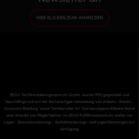
HIER KLICKEN ZUM ANMELDEN
ZEGO Textilveredelungszentrum GmbH, wurde 1990 gegründet und
beschäftigt sich mit der hochwertigen Veredelung von Arbeits-, Berufs-,
Corporate Kleidung, sowie Textilien aller Art. Die hauseigene Näherei bietet
eine Vielzahl von Möglichkeiten. Im ZEGO Fulfillmentzentrum stellen wir
Lager-, Kommissionierungs-, Konfektionierungs- und Logistikleistungen zur
Verfügung.